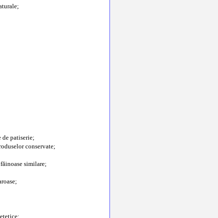
aturale;
 de patiserie;
 produselor conservate;
 făinoase similare;
aroase;
etetice;