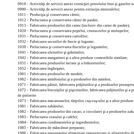
0910 - Activităţi de servicii anexe extracţiei petrolului brut şi gazelor n
0990 - Activităţi de servicii anexe pentru extracţia mineralelor;
1011 - Producţia şi conservarea cărnii;
1012 - Prelucrarea şi conservarea cărnii de pasăre;
1013 - Fabricarea produselor din carne (inclusiv din carne de pasăre);
1020 - Prelucrarea şi conservarea peştelui, crustaceelor şi moluştelor;
1031 - Prelucrarea şi conservarea cartofilor;
1032 - Fabricarea sucurilor de fructe şi legume;
1039 - Prelucrarea şi conservarea fructelor şi legumelor;
1041 - Fabricarea uleiurilor şi grăsimilor;
1042 - Fabricarea margarinei şi a altor produse comestibile similare;
1051 - Fabricarea produselor lactate şi a brânzeturilor;
1052 - Fabricarea îngheţatei;
1061 - Fabricarea produselor de morărit;
1062 - Fabricarea amidonului şi a produselor din amidon;
1071 - Fabricarea pâinii; fabricarea prăjiturilor şi a produselor proaspete
1072 - Fabricarea biscuiţilor şi pişcoturilor; fabricarea prăjiturilor şi a
de patiserie
1073 - Fabricarea macaroanelor, tăiţeilor, cuş-cuş-ului şi a altor produse
1081 - Fabricarea zahărului;
1082 - Fabricarea produselor din cacao, a ciocolatei şi a produselor zah
1083 - Prelucrarea ceaiului şi cafelei;
1084 - Fabricarea condimentelor şi ingredientelor;
1085 - Fabricarea de mâncăruri preparate;
1086 - Fabricarea preparatelor alimentare omogenizate şi alimentelor di