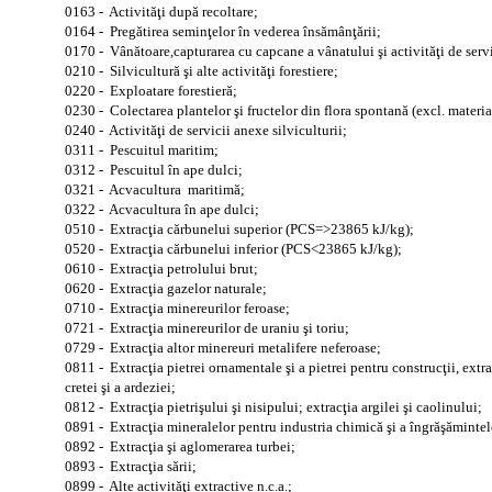
0163 - Activităţi după recoltare;
0164 - Pregătirea seminţelor în vederea însămânţării;
0170 - Vânătoare,capturarea cu capcane a vânatului şi activităţi de serv
0210 - Silvicultură şi alte activităţi forestiere;
0220 - Exploatare forestieră;
0230 - Colectarea plantelor şi fructelor din flora spontană (excl. materi
0240 - Activităţi de servicii anexe silviculturii;
0311 - Pescuitul maritim;
0312 - Pescuitul în ape dulci;
0321 - Acvacultura maritimă;
0322 - Acvacultura în ape dulci;
0510 - Extracţia cărbunelui superior (PCS=>23865 kJ/kg);
0520 - Extracţia cărbunelui inferior (PCS<23865 kJ/kg);
0610 - Extracţia petrolului brut;
0620 - Extracţia gazelor naturale;
0710 - Extracţia minereurilor feroase;
0721 - Extracţia minereurilor de uraniu şi toriu;
0729 - Extracţia altor minereuri metalifere neferoase;
0811 - Extracţia pietrei ornamentale şi a pietrei pentru construcţii, extra
cretei şi a ardeziei;
0812 - Extracţia pietrişului şi nisipului; extracţia argilei şi caolinului;
0891 - Extracţia mineralelor pentru industria chimică şi a îngrăşămintel
0892 - Extracţia şi aglomerarea turbei;
0893 - Extracţia sării;
0899 - Alte activităţi extractive n.c.a.;