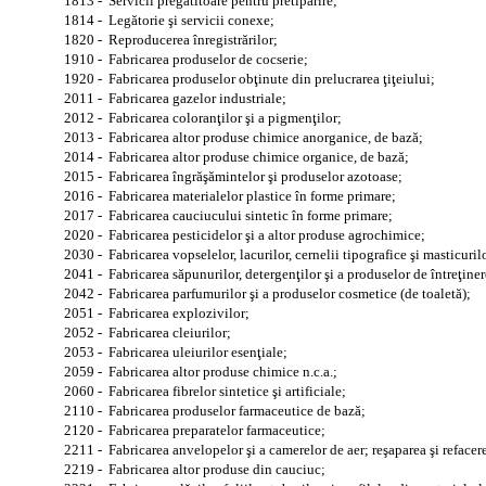
1813 - Servicii pregătitoare pentru pretipărire;
1814 - Legătorie şi servicii conexe;
1820 - Reproducerea înregistrărilor;
1910 - Fabricarea produselor de cocserie;
1920 - Fabricarea produselor obţinute din prelucrarea ţiţeiului;
2011 - Fabricarea gazelor industriale;
2012 - Fabricarea coloranţilor şi a pigmenţilor;
2013 - Fabricarea altor produse chimice anorganice, de bază;
2014 - Fabricarea altor produse chimice organice, de bază;
2015 - Fabricarea îngrăşămintelor şi produselor azotoase;
2016 - Fabricarea materialelor plastice în forme primare;
2017 - Fabricarea cauciucului sintetic în forme primare;
2020 - Fabricarea pesticidelor şi a altor produse agrochimice;
2030 - Fabricarea vopselelor, lacurilor, cernelii tipografice şi masticuril
2041 - Fabricarea săpunurilor, detergenţilor şi a produselor de întreţiner
2042 - Fabricarea parfumurilor şi a produselor cosmetice (de toaletă);
2051 - Fabricarea explozivilor;
2052 - Fabricarea cleiurilor;
2053 - Fabricarea uleiurilor esenţiale;
2059 - Fabricarea altor produse chimice n.c.a.;
2060 - Fabricarea fibrelor sintetice şi artificiale;
2110 - Fabricarea produselor farmaceutice de bază;
2120 - Fabricarea preparatelor farmaceutice;
2211 - Fabricarea anvelopelor şi a camerelor de aer; reşaparea şi reface
2219 - Fabricarea altor produse din cauciuc;