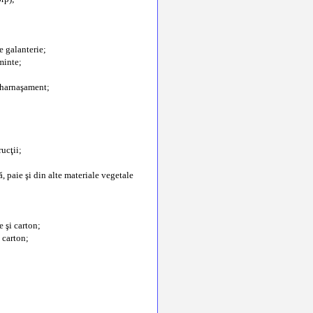
e galanterie;
minte;
e harnaşament;
ucţii;
, paie şi din alte materiale vegetale
e şi carton;
 carton;