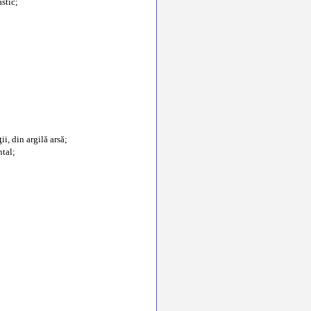
astic;
i, din argilă arsă;
ntal;