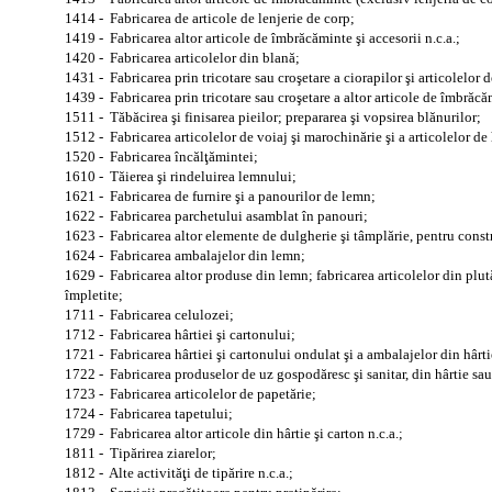
1414 - Fabricarea de articole de lenjerie de corp;
1419 - Fabricarea altor articole de îmbrăcăminte şi accesorii n.c.a.;
1420 - Fabricarea articolelor din blană;
1431 - Fabricarea prin tricotare sau croşetare a ciorapilor şi articolelor d
1439 - Fabricarea prin tricotare sau croşetare a altor articole de îmbrăcă
1511 - Tăbăcirea şi finisarea pieilor; prepararea şi vopsirea blănurilor;
1512 - Fabricarea articolelor de voiaj şi marochinărie şi a articolelor d
1520 - Fabricarea încălţămintei;
1610 - Tăierea şi rindeluirea lemnului;
1621 - Fabricarea de furnire şi a panourilor de lemn;
1622 - Fabricarea parchetului asamblat în panouri;
1623 - Fabricarea altor elemente de dulgherie şi tâmplărie, pentru constr
1624 - Fabricarea ambalajelor din lemn;
1629 - Fabricarea altor produse din lemn; fabricarea articolelor din plută
împletite;
1711 - Fabricarea celulozei;
1712 - Fabricarea hârtiei şi cartonului;
1721 - Fabricarea hârtiei şi cartonului ondulat şi a ambalajelor din hârti
1722 - Fabricarea produselor de uz gospodăresc şi sanitar, din hârtie sau
1723 - Fabricarea articolelor de papetărie;
1724 - Fabricarea tapetului;
1729 - Fabricarea altor articole din hârtie şi carton n.c.a.;
1811 - Tipărirea ziarelor;
1812 - Alte activităţi de tipărire n.c.a.;