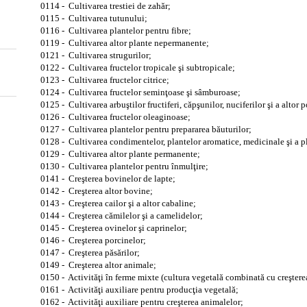
0114 - Cultivarea trestiei de zahăr;
0115 - Cultivarea tutunului;
0116 - Cultivarea plantelor pentru fibre;
0119 - Cultivarea altor plante nepermanente;
0121 - Cultivarea strugurilor;
0122 - Cultivarea fructelor tropicale şi subtropicale;
0123 - Cultivarea fructelor citrice;
0124 - Cultivarea fructelor seminţoase şi sâmburoase;
0125 - Cultivarea arbuştilor fructiferi, căpşunilor, nuciferilor şi a altor p
0126 - Cultivarea fructelor oleaginoase;
0127 - Cultivarea plantelor pentru prepararea băuturilor;
0128 - Cultivarea condimentelor, plantelor aromatice, medicinale şi a p
0129 - Cultivarea altor plante permanente;
0130 - Cultivarea plantelor pentru înmulţire;
0141 - Creşterea bovinelor de lapte;
0142 - Creşterea altor bovine;
0143 - Creşterea cailor şi a altor cabaline;
0144 - Creşterea cămilelor şi a camelidelor;
0145 - Creşterea ovinelor şi caprinelor;
0146 - Creşterea porcinelor;
0147 - Creşterea păsărilor;
0149 - Creşterea altor animale;
0150 - Activităţi în ferme mixte (cultura vegetală combinată cu creştere
0161 - Activităţi auxiliare pentru producţia vegetală;
0162 - Activităţi auxiliare pentru creşterea animalelor;