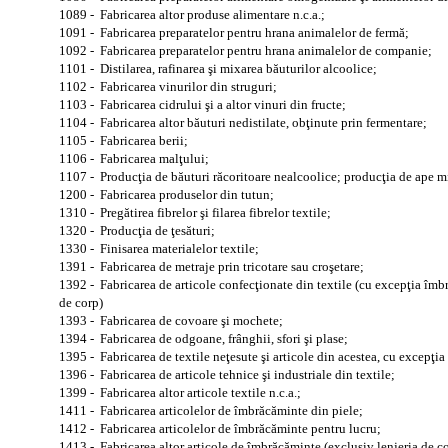
1089 - Fabricarea altor produse alimentare n.c.a.;
1091 - Fabricarea preparatelor pentru hrana animalelor de fermă;
1092 - Fabricarea preparatelor pentru hrana animalelor de companie;
1101 - Distilarea, rafinarea şi mixarea băuturilor alcoolice;
1102 - Fabricarea vinurilor din struguri;
1103 - Fabricarea cidrului şi a altor vinuri din fructe;
1104 - Fabricarea altor băuturi nedistilate, obţinute prin fermentare;
1105 - Fabricarea berii;
1106 - Fabricarea malţului;
1107 - Producţia de băuturi răcoritoare nealcoolice; producţia de ape mi
1200 - Fabricarea produselor din tutun;
1310 - Pregătirea fibrelor şi filarea fibrelor textile;
1320 - Producţia de ţesături;
1330 - Finisarea materialelor textile;
1391 - Fabricarea de metraje prin tricotare sau croşetare;
1392 - Fabricarea de articole confecţionate din textile (cu excepţia îmbr
de corp)
1393 - Fabricarea de covoare şi mochete;
1394 - Fabricarea de odgoane, frânghii, sfori şi plase;
1395 - Fabricarea de textile neţesute şi articole din acestea, cu excepţi
1396 - Fabricarea de articole tehnice şi industriale din textile;
1399 - Fabricarea altor articole textile n.c.a.;
1411 - Fabricarea articolelor de îmbrăcăminte din piele;
1412 - Fabricarea articolelor de îmbrăcăminte pentru lucru;
1413 - Fabricarea altor articole de îmbrăcăminte (exclusiv lenjeria de co