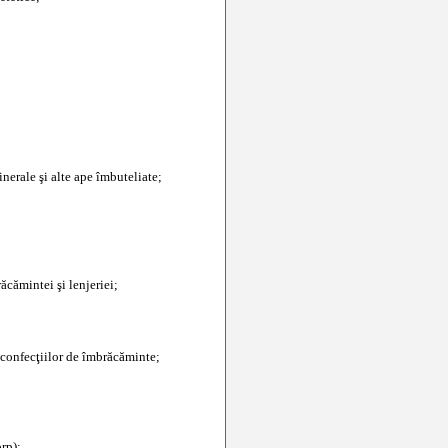
nerale şi alte ape îmbuteliate;
ăcămintei şi lenjeriei;
a confecţiilor de îmbrăcăminte;
rp);