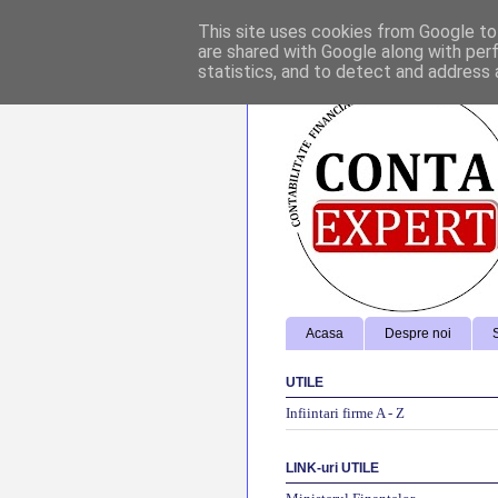
f
This site uses cookies from Google to 
are shared with Google along with per
statistics, and to detect and address 
Acasa
Despre noi
S
UTILE
Infiintari firme A - Z
LINK-uri UTILE