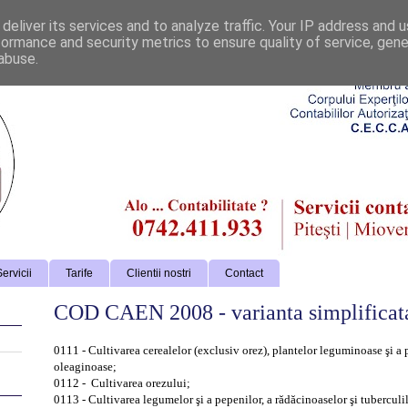
deliver its services and to analyze traffic. Your IP address and 
formance and security metrics to ensure quality of service, gen
abuse.
ervicii
Tarife
Clientii nostri
Contact
COD CAEN 2008 - varianta simplificat
0111 - Cultivarea cerealelor (exclusiv orez), plantelor leguminoase şi a
oleaginoase;
0112 - Cultivarea orezului;
0113 - Cultivarea legumelor şi a pepenilor, a rădăcinoaselor şi tuberculi