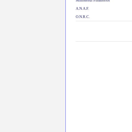
Ministerul Finantelor
A.N.A.F.
O.N.R.C.