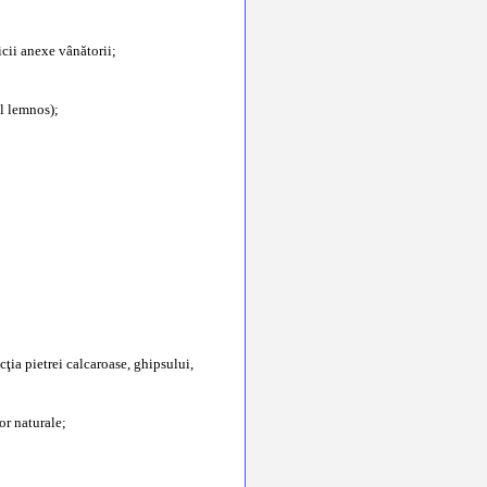
icii anexe vânătorii;
al lemnos);
cţia pietrei calcaroase, ghipsului,
or naturale;