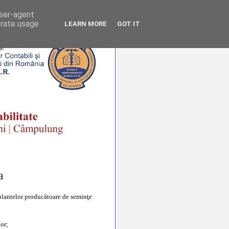
user-agent
erate usage
LEARN MORE
GOT IT
a
 plantelor producătoare de seminţe
lor;