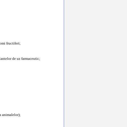
omi fructiferi;
lantelor de uz farmaceutic;
a animalelor);