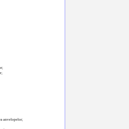
or;
e;
rea anvelopelor;