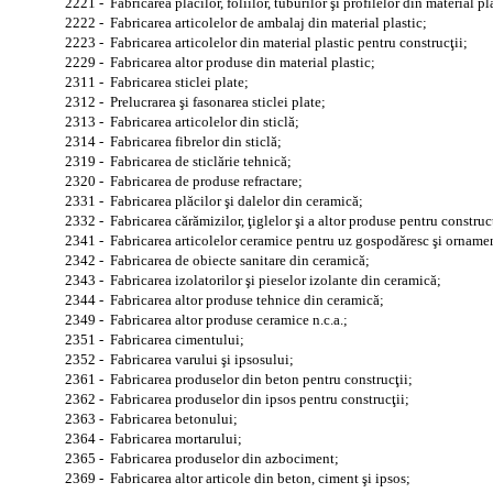
2221 - Fabricarea plăcilor, foliilor, tuburilor şi profilelor din material pl
2222 - Fabricarea articolelor de ambalaj din material plastic;
2223 - Fabricarea articolelor din material plastic pentru construcţii;
2229 - Fabricarea altor produse din material plastic;
2311 - Fabricarea sticlei plate;
2312 - Prelucrarea şi fasonarea sticlei plate;
2313 - Fabricarea articolelor din sticlă;
2314 - Fabricarea fibrelor din sticlă;
2319 - Fabricarea de sticlărie tehnică;
2320 - Fabricarea de produse refractare;
2331 - Fabricarea plăcilor şi dalelor din ceramică;
2332 - Fabricarea cărămizilor, ţiglelor şi a altor produse pentru construcţi
2341 - Fabricarea articolelor ceramice pentru uz gospodăresc şi orname
2342 - Fabricarea de obiecte sanitare din ceramică;
2343 - Fabricarea izolatorilor şi pieselor izolante din ceramică;
2344 - Fabricarea altor produse tehnice din ceramică;
2349 - Fabricarea altor produse ceramice n.c.a.;
2351 - Fabricarea cimentului;
2352 - Fabricarea varului şi ipsosului;
2361 - Fabricarea produselor din beton pentru construcţii;
2362 - Fabricarea produselor din ipsos pentru construcţii;
2363 - Fabricarea betonului;
2364 - Fabricarea mortarului;
2365 - Fabricarea produselor din azbociment;
2369 - Fabricarea altor articole din beton, ciment şi ipsos;